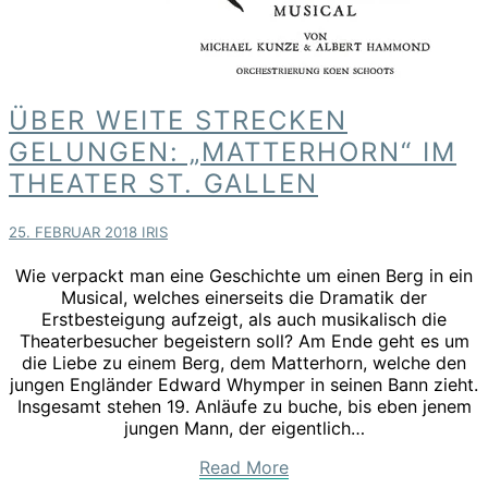
Über
ÜBER WEITE STRECKEN
weite
GELUNGEN: „MATTERHORN“ IM
Strecken
THEATER ST. GALLEN
gelungen:
„Matterhorn“
im
25. FEBRUAR 2018
IRIS
Theater
St.
Wie verpackt man eine Geschichte um einen Berg in ein
Gallen
Musical, welches einerseits die Dramatik der
Erstbesteigung aufzeigt, als auch musikalisch die
Theaterbesucher begeistern soll? Am Ende geht es um
die Liebe zu einem Berg, dem Matterhorn, welche den
jungen Engländer Edward Whymper in seinen Bann zieht.
Insgesamt stehen 19. Anläufe zu buche, bis eben jenem
jungen Mann, der eigentlich…
Read
Read More