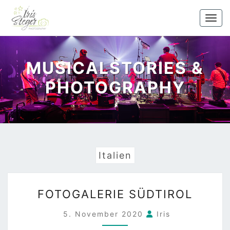
Skip
to
Togg
content
navi
MUSICALSTORIES &
PHOTOGRAPHY
Italien
FOTOGALERIE
FOTOGALERIE SÜDTIROL
SÜDTIROL
5. November 2020
Iris