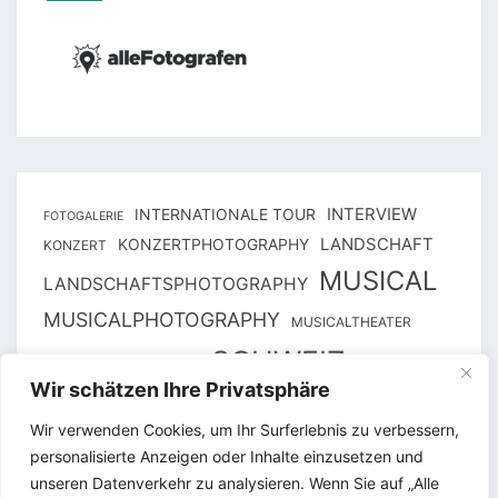
INTERNATIONALE TOUR
INTERVIEW
FOTOGALERIE
KONZERTPHOTOGRAPHY
LANDSCHAFT
KONZERT
MUSICAL
LANDSCHAFTSPHOTOGRAPHY
MUSICALPHOTOGRAPHY
MUSICALTHEATER
SCHWEIZ
PHOTOGRAPHY
ST. GALLEN
Wir schätzen Ihre Privatsphäre
THEATER 11
THEATER ST. GALLEN
THUN
Wir verwenden Cookies, um Ihr Surferlebnis zu verbessern,
THUNER SEESPIELE
WALENSEE-BÜHNE
personalisierte Anzeigen oder Inhalte einzusetzen und
ZÜRICH
WALENSTADT
unseren Datenverkehr zu analysieren. Wenn Sie auf „Alle