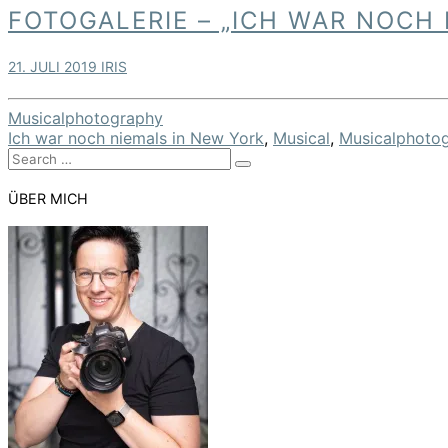
Fotogalerie
FOTOGALERIE – „ICH WAR NOCH 
–
„Ich
21. JULI 2019
IRIS
war
noch
niemals
Musicalphotography
in
Ich war noch niemals in New York
,
Musical
,
Musicalphoto
New
Search
Search
for:
York“
in
ÜBER MICH
Thun
–
2019