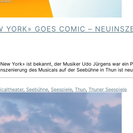
W YORK» GOES COMIC – NEUINSZ
n New York» ist bekannt, der Musiker Udo Jürgens war ein 
Inszenierung des Musicals auf der Seebühne in Thun ist neu
icaltheater
,
Seebühne
,
Seespiele
,
Thun
,
Thuner Seespiele