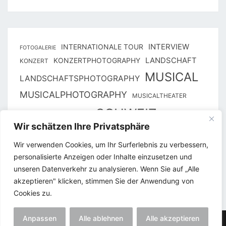
INTERNATIONALE TOUR
INTERVIEW
FOTOGALERIE
KONZERTPHOTOGRAPHY
LANDSCHAFT
KONZERT
MUSICAL
LANDSCHAFTSPHOTOGRAPHY
MUSICALPHOTOGRAPHY
MUSICALTHEATER
SCHWEIZ
PHOTOGRAPHY
ST. GALLEN
Wir schätzen Ihre Privatsphäre
THEATER 11
THEATER ST. GALLEN
THUN
Wir verwenden Cookies, um Ihr Surferlebnis zu verbessern,
THUNER SEESPIELE
WALENSEE-BÜHNE
personalisierte Anzeigen oder Inhalte einzusetzen und
ZÜRICH
WALENSTADT
unseren Datenverkehr zu analysieren. Wenn Sie auf „Alle
akzeptieren" klicken, stimmen Sie der Anwendung von
Cookies zu.
Anpassen
Alle ablehnen
Alle akzeptieren
© 2026
All Rights Reserved.