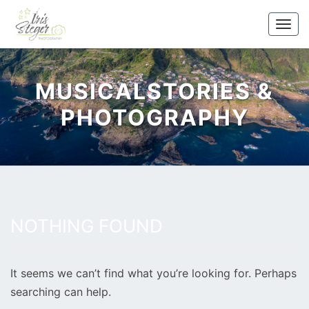
Skip
to
Togg
content
MUSICALSTORIES &
PHOTOGRAPHY
NOTHING FOUND
Nothing
Found
It seems we can’t find what you’re looking for. Perhaps
searching can help.